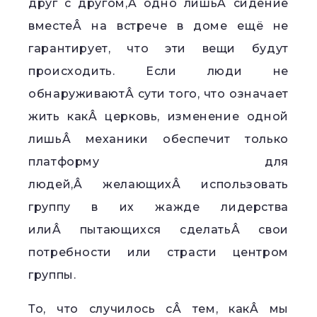
друг с другом,Â одно лишьÂ сидение
вместеÂ на встрече в доме ещё не
гарантирует, что эти вещи будут
происходить. Если люди не
обнаруживаютÂ сути того, что означает
жить какÂ церковь, изменение одной
лишьÂ механики обеспечит только
платформу для
людей,Â желающихÂ использовать
группу в их жажде лидерства
илиÂ пытающихся сделатьÂ свои
потребности или страсти центром
группы.
То, что случилось сÂ тем, какÂ мы