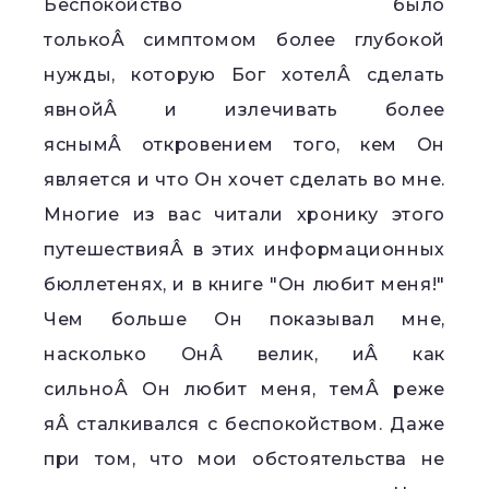
Беспокойство было
толькоÂ симптомом более глубокой
нужды, которую Бог хотелÂ сделать
явнойÂ и излечивать более
яснымÂ откровением того, кем Он
является и что Он хочет сделать во мне.
Многие из вас читали хронику этого
путешествияÂ в этих информационных
бюллетенях, и в книге "Он любит меня!"
Чем больше Он показывал мне,
насколько ОнÂ велик, иÂ как
сильноÂ Он любит меня, темÂ реже
яÂ сталкивался с беспокойством. Даже
при том, что мои обстоятельства не